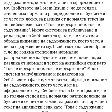
съдържанието, което чете, а не на оформлението
му. Свойството на Lorem Ipsum е, че до голяма
степен има нормално разпределение на буквите и
се чете по-лесно, за разлика от нормален текст на
английски език като "Това е съдържание, това е
съдържание". Много системи за публикуване и
редактори на УебИзвестен факт е, че читателя
обръща внимание на съдържанието, което чете, а
не на оформлението му. Свойството на Lorem Ipsum
е, че до голяма степен има нормално
разпределение на буквите и се чете по-лесно, за
разлика от нормален текст на английски език като
"Това е съдържание, това е съдържание". Много
системи за публикуване и редактори на
УебИзвестен факт е, че читателя обръща внимание
на съдържанието, което чете, а не на
оформлението му. Свойството на Lorem Ipsum е, че
до голяма степен има нормално разпределение на
буквите и се чете по-лесно, за разлика от нормален
текст на английски език като "Това е съдържание,