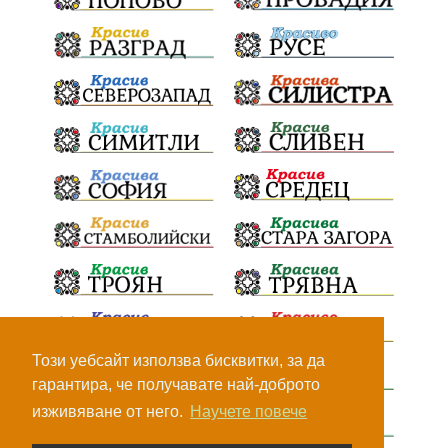
Този уебсайт използва бисквитки, за да
гарантира, че получавате най-доброто
изживяване от него.
Научете повече